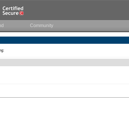
nd
Community
ng: