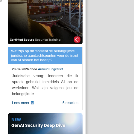
Wat zijn op dit moment de belangrijkste
juridische aandachtspunten voor de inzet
van AI binnen het bedrijf?
29-07-2026 door
Arnoud Engelfriet
Juridische vraag: Iedereen die ik
spreek gebruikt inmiddels AI op de
werkvloer. Wat zijn volgens jou de
belangrijkste ...
Lees meer
5 reacties