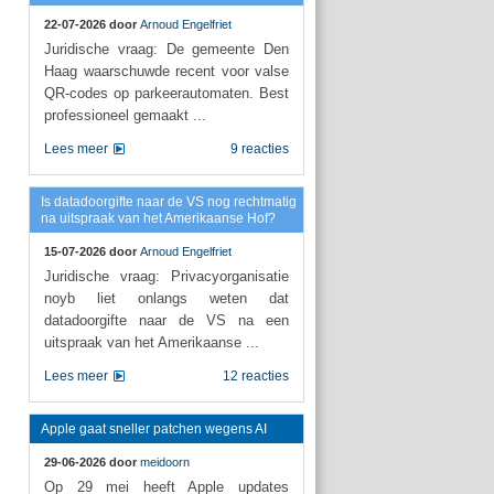
22-07-2026 door
Arnoud Engelfriet
Juridische vraag: De gemeente Den
Haag waarschuwde recent voor valse
QR-codes op parkeerautomaten. Best
professioneel gemaakt ...
Lees meer
9 reacties
Is datadoorgifte naar de VS nog rechtmatig
na uitspraak van het Amerikaanse Hof?
15-07-2026 door
Arnoud Engelfriet
Juridische vraag: Privacyorganisatie
noyb liet onlangs weten dat
datadoorgifte naar de VS na een
uitspraak van het Amerikaanse ...
Lees meer
12 reacties
Apple gaat sneller patchen wegens AI
29-06-2026 door
meidoorn
Op 29 mei heeft Apple updates