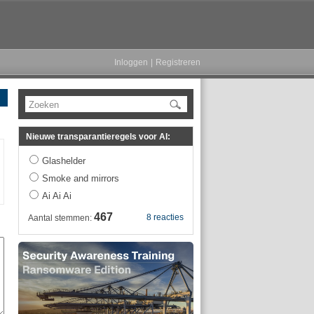
Inloggen
|
Registreren
Zoeken
Nieuwe transparantieregels voor AI:
Glashelder
Smoke and mirrors
Ai Ai Ai
467
8 reacties
Aantal stemmen: