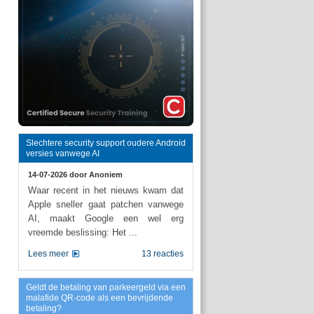
Slechtere security support oudere Android
versies vanwege AI
14-07-2026 door
Anoniem
Waar recent in het nieuws kwam dat
Apple sneller gaat patchen vanwege
AI, maakt Google een wel erg
vreemde beslissing: Het ...
Lees meer
13 reacties
Geldt de betaling van parkeergeld via een
malafide QR-code als een bevrijdende
betaling?