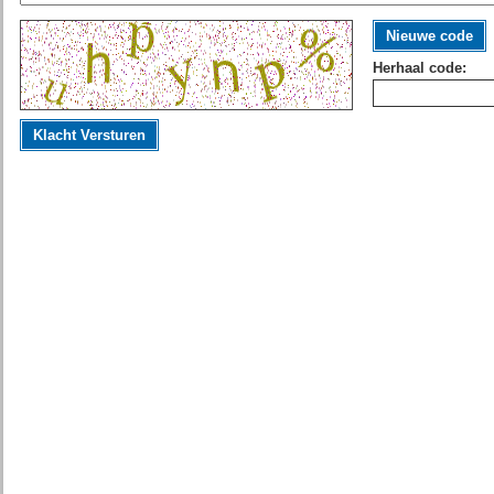
Nieuwe code
Herhaal code:
Klacht Versturen