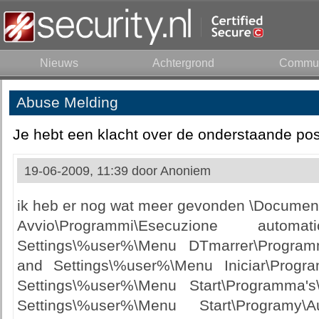
Nieuws
Achtergrond
Commun
Abuse Melding
Je hebt een klacht over de onderstaande pos
19-06-2009, 11:39 door
Anoniem
ik heb er nog wat meer gevonden \Docume
Avvio\Programmi\Esecuzione auto
Settings\%user%\Menu DTmarrer\Progra
and Settings\%user%\Menu Iniciar\Progra
Settings\%user%\Menu Start\Programma's
Settings\%user%\Menu Start\Programy\