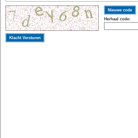
Nieuwe code
Herhaal code:
Klacht Versturen