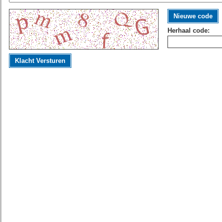
Nieuwe code
Herhaal code:
Klacht Versturen