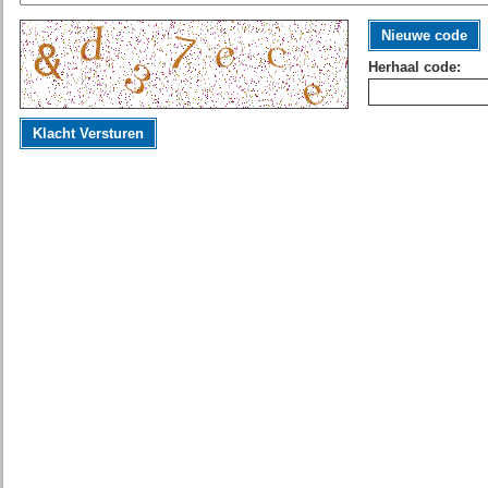
Nieuwe code
Herhaal code:
Klacht Versturen