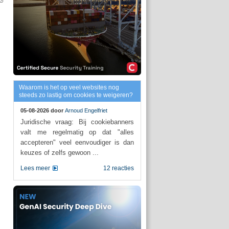
Waarom is het op veel websites nog
steeds zo lastig om cookies te weigeren?
05-08-2026 door
Arnoud Engelfriet
Juridische vraag: Bij cookiebanners
valt me regelmatig op dat "alles
accepteren" veel eenvoudiger is dan
keuzes of zelfs gewoon ...
Lees meer
12 reacties