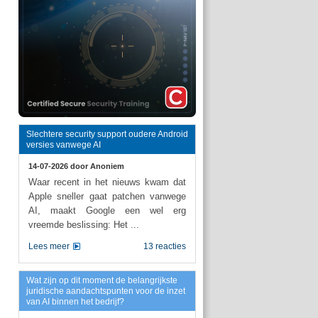
Slechtere security support oudere Android
versies vanwege AI
14-07-2026 door
Anoniem
Waar recent in het nieuws kwam dat
Apple sneller gaat patchen vanwege
AI, maakt Google een wel erg
vreemde beslissing: Het ...
Lees meer
13 reacties
Wat zijn op dit moment de belangrijkste
juridische aandachtspunten voor de inzet
van AI binnen het bedrijf?