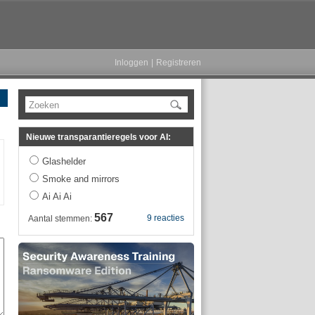
Inloggen
|
Registreren
Zoeken
Nieuwe transparantieregels voor AI:
Glashelder
Smoke and mirrors
Ai Ai Ai
567
9 reacties
Aantal stemmen: