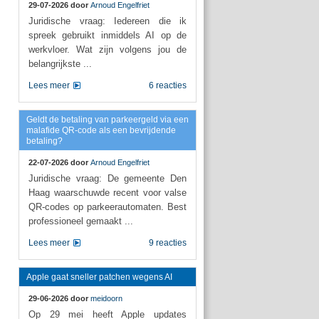
29-07-2026 door
Arnoud Engelfriet
Juridische vraag: Iedereen die ik
spreek gebruikt inmiddels AI op de
werkvloer. Wat zijn volgens jou de
belangrijkste ...
Lees meer
6 reacties
Geldt de betaling van parkeergeld via een
malafide QR-code als een bevrijdende
betaling?
22-07-2026 door
Arnoud Engelfriet
Juridische vraag: De gemeente Den
Haag waarschuwde recent voor valse
QR-codes op parkeerautomaten. Best
professioneel gemaakt ...
Lees meer
9 reacties
Apple gaat sneller patchen wegens AI
29-06-2026 door
meidoorn
Op 29 mei heeft Apple updates