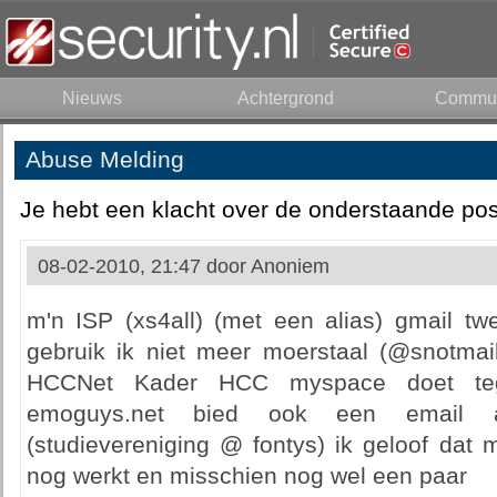
Nieuws
Achtergrond
Commun
Abuse Melding
Je hebt een klacht over de onderstaande pos
08-02-2010, 21:47 door
Anoniem
m'n ISP (xs4all) (met een alias) gmail twe
gebruik ik niet meer moerstaal (@snotmail
HCCNet Kader HCC myspace doet teg
emoguys.net bied ook een email a
(studievereniging @ fontys) ik geloof dat 
nog werkt en misschien nog wel een paar