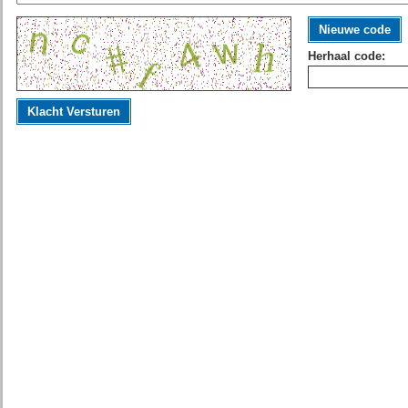
Nieuwe code
Herhaal code:
Klacht Versturen