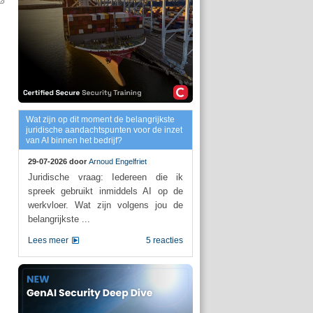
Wat zijn op dit moment de belangrijkste
juridische aandachtspunten voor de inzet
van AI binnen het bedrijf?
29-07-2026 door
Arnoud Engelfriet
Juridische vraag: Iedereen die ik
spreek gebruikt inmiddels AI op de
werkvloer. Wat zijn volgens jou de
belangrijkste ...
Lees meer
5 reacties