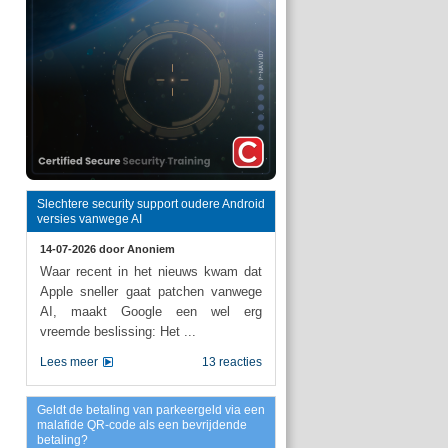
Slechtere security support oudere Android
versies vanwege AI
14-07-2026 door
Anoniem
Waar recent in het nieuws kwam dat
Apple sneller gaat patchen vanwege
AI, maakt Google een wel erg
vreemde beslissing: Het ...
Lees meer
13 reacties
Geldt de betaling van parkeergeld via een
malafide QR-code als een bevrijdende
betaling?