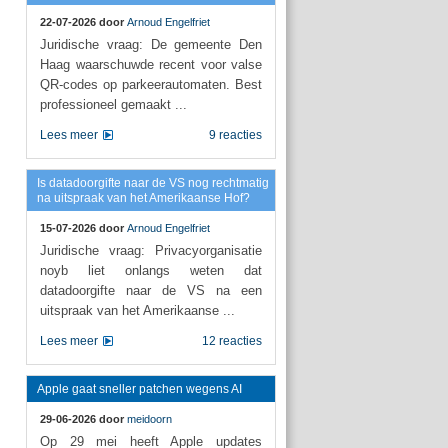
22-07-2026 door
Arnoud Engelfriet
Juridische vraag: De gemeente Den
Haag waarschuwde recent voor valse
QR-codes op parkeerautomaten. Best
professioneel gemaakt ...
Lees meer
9 reacties
Is datadoorgifte naar de VS nog rechtmatig
na uitspraak van het Amerikaanse Hof?
15-07-2026 door
Arnoud Engelfriet
Juridische vraag: Privacyorganisatie
noyb liet onlangs weten dat
datadoorgifte naar de VS na een
uitspraak van het Amerikaanse ...
Lees meer
12 reacties
Apple gaat sneller patchen wegens AI
29-06-2026 door
meidoorn
Op 29 mei heeft Apple updates