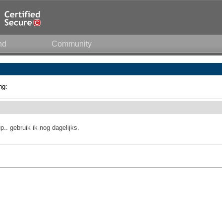
nd
Community
ng:
.. gebruik ik nog dagelijks.