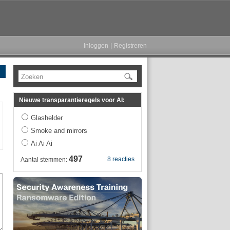
Inloggen
|
Registreren
Zoeken
Nieuwe transparantieregels voor AI:
Glashelder
Smoke and mirrors
Ai Ai Ai
497
8 reacties
Aantal stemmen: