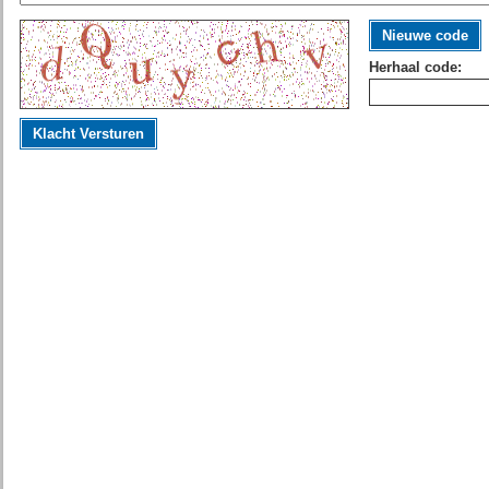
Nieuwe code
Herhaal code:
Klacht Versturen