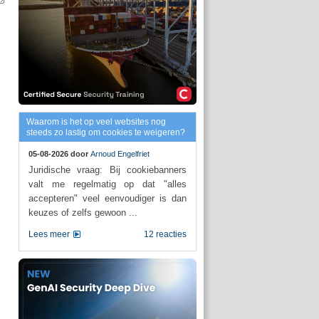
Waarom is het op veel websites nog
steeds zo lastig om cookies te weigeren?
05-08-2026 door
Arnoud Engelfriet
Juridische vraag: Bij cookiebanners
valt me regelmatig op dat "alles
accepteren" veel eenvoudiger is dan
keuzes of zelfs gewoon ...
Lees meer
12 reacties