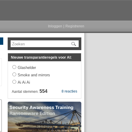
Inloggen
|
Registreren
Zoeken
Nieuwe transparantieregels voor AI:
Glashelder
Smoke and mirrors
Ai Ai Ai
554
8 reacties
Aantal stemmen: