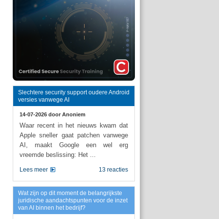
Slechtere security support oudere Android
versies vanwege AI
14-07-2026 door
Anoniem
Waar recent in het nieuws kwam dat
Apple sneller gaat patchen vanwege
AI, maakt Google een wel erg
vreemde beslissing: Het ...
Lees meer
13 reacties
Wat zijn op dit moment de belangrijkste
juridische aandachtspunten voor de inzet
van AI binnen het bedrijf?