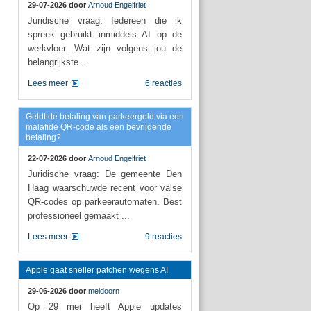
29-07-2026 door
Arnoud Engelfriet
Juridische vraag: Iedereen die ik
spreek gebruikt inmiddels AI op de
werkvloer. Wat zijn volgens jou de
belangrijkste ...
Lees meer
6 reacties
Geldt de betaling van parkeergeld via een
malafide QR-code als een bevrijdende
betaling?
22-07-2026 door
Arnoud Engelfriet
Juridische vraag: De gemeente Den
Haag waarschuwde recent voor valse
QR-codes op parkeerautomaten. Best
professioneel gemaakt ...
Lees meer
9 reacties
Apple gaat sneller patchen wegens AI
29-06-2026 door
meidoorn
Op 29 mei heeft Apple updates