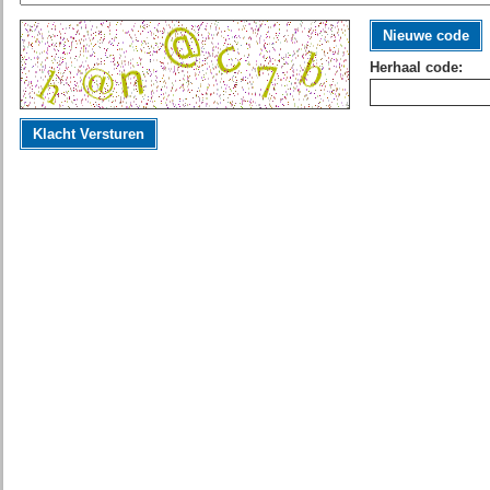
Nieuwe code
Herhaal code:
Klacht Versturen