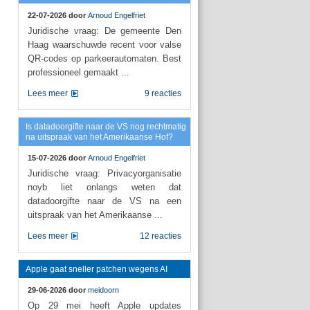
22-07-2026 door
Arnoud Engelfriet
Juridische vraag: De gemeente Den
Haag waarschuwde recent voor valse
QR-codes op parkeerautomaten. Best
professioneel gemaakt ...
Lees meer
9 reacties
Is datadoorgifte naar de VS nog rechtmatig
na uitspraak van het Amerikaanse Hof?
15-07-2026 door
Arnoud Engelfriet
Juridische vraag: Privacyorganisatie
noyb liet onlangs weten dat
datadoorgifte naar de VS na een
uitspraak van het Amerikaanse ...
Lees meer
12 reacties
Apple gaat sneller patchen wegens AI
29-06-2026 door
meidoorn
Op 29 mei heeft Apple updates