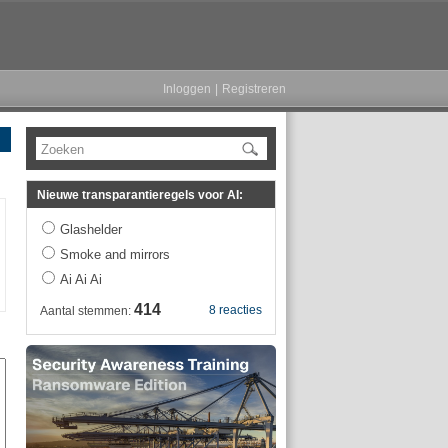
Inloggen
|
Registreren
Zoeken
Nieuwe transparantieregels voor AI:
Glashelder
Smoke and mirrors
Ai Ai Ai
414
8 reacties
Aantal stemmen: