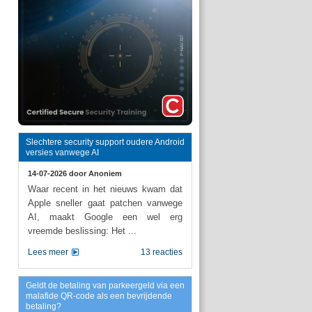
Slechtere security support oudere Android
versies vanwege AI
14-07-2026 door
Anoniem
Waar recent in het nieuws kwam dat
Apple sneller gaat patchen vanwege
AI, maakt Google een wel erg
vreemde beslissing: Het ...
Lees meer
13 reacties
Geldt de betaling van parkeergeld via een
malafide QR-code als een bevrijdende
betaling?