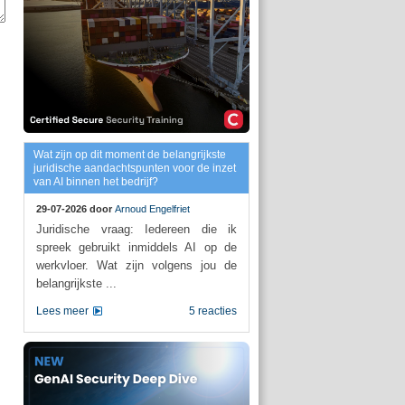
Wat zijn op dit moment de belangrijkste
juridische aandachtspunten voor de inzet
van AI binnen het bedrijf?
29-07-2026 door
Arnoud Engelfriet
Juridische vraag: Iedereen die ik
spreek gebruikt inmiddels AI op de
werkvloer. Wat zijn volgens jou de
belangrijkste ...
Lees meer
5 reacties