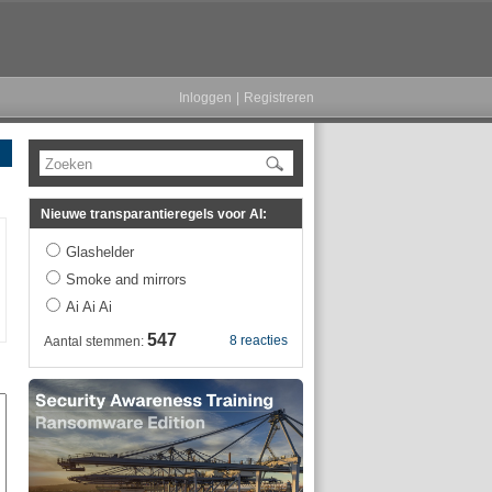
Inloggen
|
Registreren
Zoeken
Nieuwe transparantieregels voor AI:
Glashelder
Smoke and mirrors
Ai Ai Ai
547
8 reacties
Aantal stemmen: