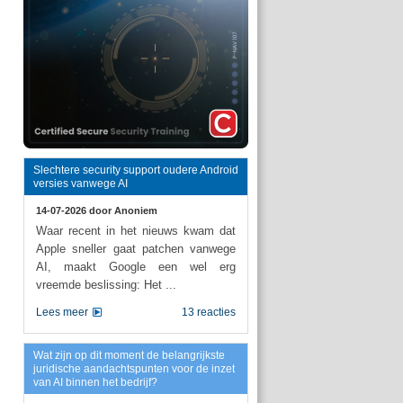
Slechtere security support oudere Android
versies vanwege AI
14-07-2026 door
Anoniem
Waar recent in het nieuws kwam dat
Apple sneller gaat patchen vanwege
AI, maakt Google een wel erg
vreemde beslissing: Het ...
Lees meer
13 reacties
Wat zijn op dit moment de belangrijkste
juridische aandachtspunten voor de inzet
van AI binnen het bedrijf?