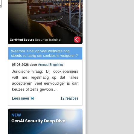
Waarom is het op veel websites nog
steeds zo lastig om cookies te weigeren?
05-08-2026 door
Arnoud Engelfriet
Juridische vraag: Bij cookiebanners
valt me regelmatig op dat "alles
accepteren" veel eenvoudiger is dan
keuzes of zelfs gewoon ...
Lees meer
12 reacties