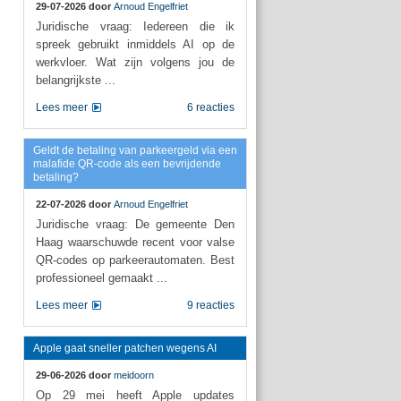
29-07-2026 door
Arnoud Engelfriet
Juridische vraag: Iedereen die ik
spreek gebruikt inmiddels AI op de
werkvloer. Wat zijn volgens jou de
belangrijkste ...
Lees meer
6 reacties
Geldt de betaling van parkeergeld via een
malafide QR-code als een bevrijdende
betaling?
22-07-2026 door
Arnoud Engelfriet
Juridische vraag: De gemeente Den
Haag waarschuwde recent voor valse
QR-codes op parkeerautomaten. Best
professioneel gemaakt ...
Lees meer
9 reacties
Apple gaat sneller patchen wegens AI
29-06-2026 door
meidoorn
Op 29 mei heeft Apple updates