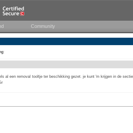
nd
Community
ng:
ls al een removal tooltje ter beschikking gezet. je kunt 'm krijgen in de sectie
Gr