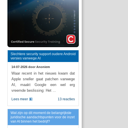
Slechtere security support oudere Android
versies vanwege AI
14-07-2026 door
Anoniem
Waar recent in het nieuws kwam dat
Apple sneller gaat patchen vanwege
AI, maakt Google een wel erg
vreemde beslissing: Het ...
Lees meer
13 reacties
Wat zijn op dit moment de belangrijkste
juridische aandachtspunten voor de inzet
van AI binnen het bedrijf?