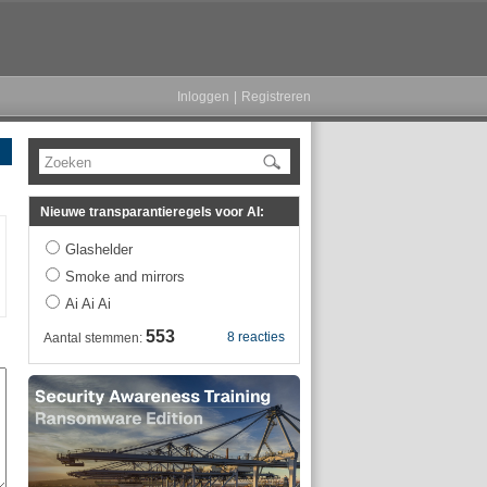
Inloggen
|
Registreren
Zoeken
Nieuwe transparantieregels voor AI:
Glashelder
Smoke and mirrors
Ai Ai Ai
553
8 reacties
Aantal stemmen: