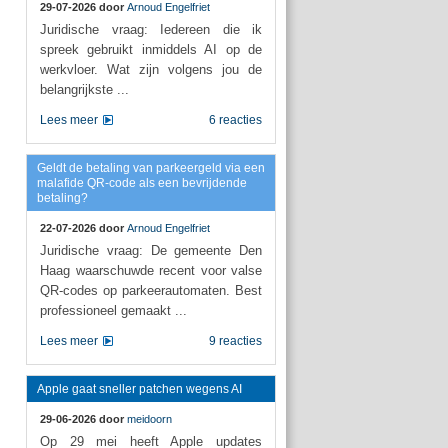
29-07-2026 door
Arnoud Engelfriet
Juridische vraag: Iedereen die ik
spreek gebruikt inmiddels AI op de
werkvloer. Wat zijn volgens jou de
belangrijkste ...
Lees meer
6 reacties
Geldt de betaling van parkeergeld via een
malafide QR-code als een bevrijdende
betaling?
22-07-2026 door
Arnoud Engelfriet
Juridische vraag: De gemeente Den
Haag waarschuwde recent voor valse
QR-codes op parkeerautomaten. Best
professioneel gemaakt ...
Lees meer
9 reacties
Apple gaat sneller patchen wegens AI
29-06-2026 door
meidoorn
Op 29 mei heeft Apple updates