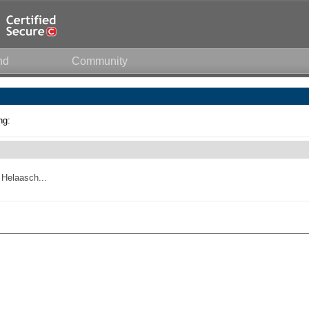
nd
Community
ng:
 Helaasch...