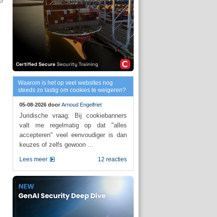
Waarom is het op veel websites nog
steeds zo lastig om cookies te weigeren?
05-08-2026 door
Arnoud Engelfriet
Juridische vraag: Bij cookiebanners
valt me regelmatig op dat "alles
accepteren" veel eenvoudiger is dan
keuzes of zelfs gewoon ...
Lees meer
12 reacties