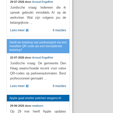
29-07-2026 door
Arnoud Engelfriet
Juridische vraag: Iedereen die ik
spreek gebruikt inmiddels AI op de
werkvloer. Wat zijn volgens jou de
belangrijkste ...
Lees meer
6 reacties
Geldt de betaling van parkeergeld via een
malafide QR-code als een bevrijdende
betaling?
22-07-2026 door
Arnoud Engelfriet
Juridische vraag: De gemeente Den
Haag waarschuwde recent voor valse
QR-codes op parkeerautomaten. Best
professioneel gemaakt ...
Lees meer
9 reacties
Apple gaat sneller patchen wegens AI
29-06-2026 door
meidoorn
Op 29 mei heeft Apple updates