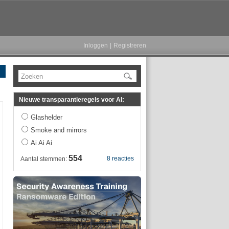
Inloggen
|
Registreren
Zoeken
Nieuwe transparantieregels voor AI:
Glashelder
Smoke and mirrors
Ai Ai Ai
554
8 reacties
Aantal stemmen: