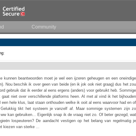
nd
Community
ng:
 kunnen beantwoorden moet je wel een ijzeren geheugen en een oneindige
en). Nou beschik ik over geen van beide (en ik jok ook niet graag) dus het zou
rd gebruik dat ik eerder al eens ergens (anders) voor gebruikt heb. Sommige
aat niet over verschillende platforms heen. Al met al vind ik het bijhouden
 een hele klus, laat staan onthouden welke ik ooit al eens waarvoor had en of
. Gelukkig tikt het systeem je vanzelf af. Maar sommige systemen zijn zo
fde ww kan gebruiken... Eigenlijk snap ik de vraag niet zo. Of beter gezegd, wat
egieën lospeuteren? De aandacht vestigen op het belang van regelmatig je
t kiezen van sterke ...