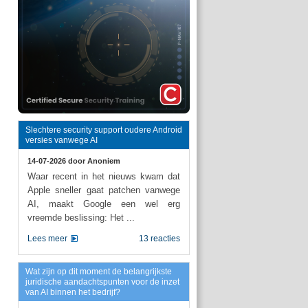
Slechtere security support oudere Android
versies vanwege AI
14-07-2026 door
Anoniem
Waar recent in het nieuws kwam dat
Apple sneller gaat patchen vanwege
AI, maakt Google een wel erg
vreemde beslissing: Het ...
Lees meer
13 reacties
Wat zijn op dit moment de belangrijkste
juridische aandachtspunten voor de inzet
van AI binnen het bedrijf?