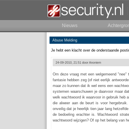
Nieuws
Achtergro
Abuse Melding
Je hebt een klacht over de onderstaande posti
24-09-2010, 21:51 door
Anoniem
Om deze vraag met een welgemeend "nee" te
fantasie hebben zeg (of niet eerlijk antwoord
maar zo kunnen dat ik wel eens een wachtwoo
systemen waarschuwen je daarvoor maar dat g
welk wachtwoord ik waarvoor in gebruik heb al
die alweer aan de beurt is voor hergebruik
onveilig dat je heerlijk tien jaar lang hetzel
de bedoeling erachter is. Wachtwoord strat
wachtwoord wijzigen? Of op het belang van he