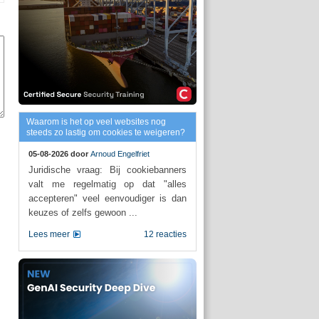
Waarom is het op veel websites nog
steeds zo lastig om cookies te weigeren?
05-08-2026 door
Arnoud Engelfriet
Juridische vraag: Bij cookiebanners
valt me regelmatig op dat "alles
accepteren" veel eenvoudiger is dan
keuzes of zelfs gewoon ...
Lees meer
12 reacties