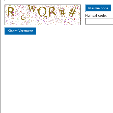
Nieuwe code
Herhaal code:
Klacht Versturen