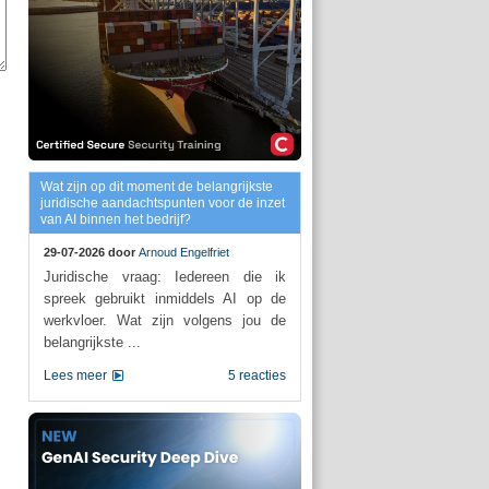
Wat zijn op dit moment de belangrijkste
juridische aandachtspunten voor de inzet
van AI binnen het bedrijf?
29-07-2026 door
Arnoud Engelfriet
Juridische vraag: Iedereen die ik
spreek gebruikt inmiddels AI op de
werkvloer. Wat zijn volgens jou de
belangrijkste ...
Lees meer
5 reacties