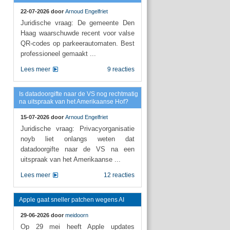
22-07-2026 door
Arnoud Engelfriet
Juridische vraag: De gemeente Den
Haag waarschuwde recent voor valse
QR-codes op parkeerautomaten. Best
professioneel gemaakt ...
Lees meer
9 reacties
Is datadoorgifte naar de VS nog rechtmatig
na uitspraak van het Amerikaanse Hof?
15-07-2026 door
Arnoud Engelfriet
Juridische vraag: Privacyorganisatie
noyb liet onlangs weten dat
datadoorgifte naar de VS na een
uitspraak van het Amerikaanse ...
Lees meer
12 reacties
Apple gaat sneller patchen wegens AI
29-06-2026 door
meidoorn
Op 29 mei heeft Apple updates