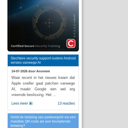
Slechtere security support oudere Android
versies vanwege AI
14-07-2026 door
Anoniem
Waar recent in het nieuws kwam dat
Apple sneller gaat patchen vanwege
AI, maakt Google een wel erg
vreemde beslissing: Het ...
Lees meer
13 reacties
Geldt de betaling van parkeergeld via een
malafide QR-code als een bevrijdende
betaling?