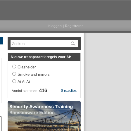
Inloggen
|
Registreren
Zoeken
Nieuwe transparantieregels voor AI:
Glashelder
Smoke and mirrors
Ai Ai Ai
416
8 reacties
Aantal stemmen: