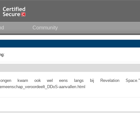
nd
Community
ng:
e jongen kwam ook wel eens langs bij Revelation Space."
ergemeenschap_veroordeelt_DDoS-aanvallen.html