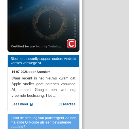
Slechtere security support oudere Android
versies vanwege AI
14-07-2026 door
Anoniem
Waar recent in het nieuws kwam dat
Apple sneller gaat patchen vanwege
AI, maakt Google een wel erg
vreemde beslissing: Het ...
Lees meer
13 reacties
Geldt de betaling van parkeergeld via een
malafide QR-code als een bevrijdende
betaling?