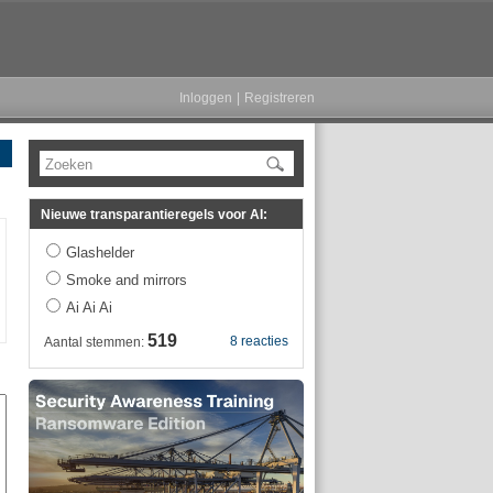
Inloggen
|
Registreren
Zoeken
Nieuwe transparantieregels voor AI:
Glashelder
Smoke and mirrors
Ai Ai Ai
519
8 reacties
Aantal stemmen: