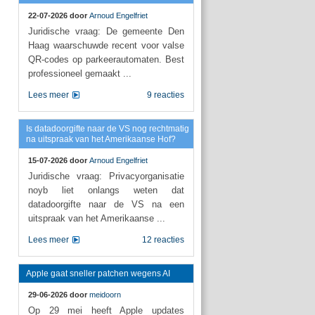
22-07-2026 door
Arnoud Engelfriet
Juridische vraag: De gemeente Den
Haag waarschuwde recent voor valse
QR-codes op parkeerautomaten. Best
professioneel gemaakt ...
Lees meer
9 reacties
Is datadoorgifte naar de VS nog rechtmatig
na uitspraak van het Amerikaanse Hof?
15-07-2026 door
Arnoud Engelfriet
Juridische vraag: Privacyorganisatie
noyb liet onlangs weten dat
datadoorgifte naar de VS na een
uitspraak van het Amerikaanse ...
Lees meer
12 reacties
Apple gaat sneller patchen wegens AI
29-06-2026 door
meidoorn
Op 29 mei heeft Apple updates