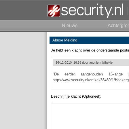
Nieuws
Achtergro
Abuse Melding
Je hebt een klacht over de onderstaande posti
16-12-2010, 16:58 door
anoniem lafbekje
"De eerder aangehouden 16-jarig
http://www.security.nl/artikel/35469/1/Hack
Beschrijf je klacht (Optioneel):