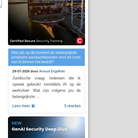
Wat zijn op dit moment de belangrijkste
juridische aandachtspunten voor de inzet
van AI binnen het bedrijf?
29-07-2026 door
Arnoud Engelfriet
Juridische vraag: Iedereen die ik
spreek gebruikt inmiddels AI op de
werkvloer. Wat zijn volgens jou de
belangrijkste ...
Lees meer
5 reacties