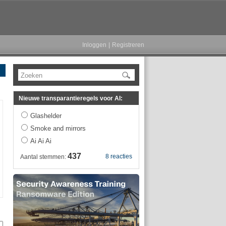
Inloggen
|
Registreren
Zoeken
Nieuwe transparantieregels voor AI:
Glashelder
Smoke and mirrors
Ai Ai Ai
437
8 reacties
Aantal stemmen: