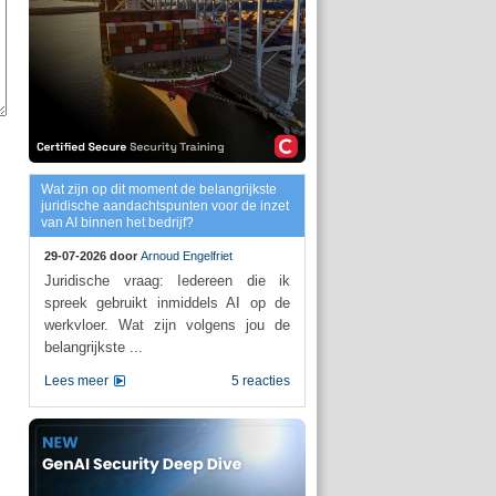
Wat zijn op dit moment de belangrijkste
juridische aandachtspunten voor de inzet
van AI binnen het bedrijf?
29-07-2026 door
Arnoud Engelfriet
Juridische vraag: Iedereen die ik
spreek gebruikt inmiddels AI op de
werkvloer. Wat zijn volgens jou de
belangrijkste ...
Lees meer
5 reacties