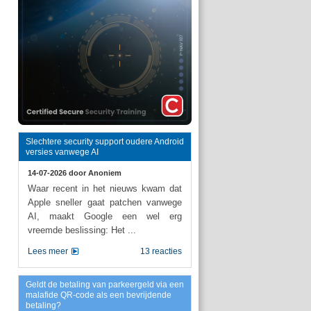
Slechtere security support oudere Android
versies vanwege AI
14-07-2026 door
Anoniem
Waar recent in het nieuws kwam dat
Apple sneller gaat patchen vanwege
AI, maakt Google een wel erg
vreemde beslissing: Het ...
Lees meer
13 reacties
Geldt de betaling van parkeergeld via een
malafide QR-code als een bevrijdende
betaling?