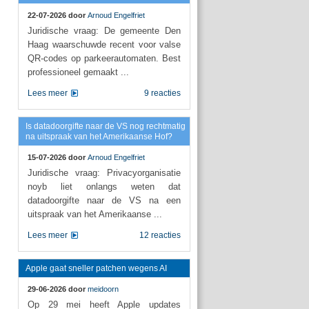
22-07-2026 door
Arnoud Engelfriet
Juridische vraag: De gemeente Den
Haag waarschuwde recent voor valse
QR-codes op parkeerautomaten. Best
professioneel gemaakt ...
Lees meer
9 reacties
Is datadoorgifte naar de VS nog rechtmatig
na uitspraak van het Amerikaanse Hof?
15-07-2026 door
Arnoud Engelfriet
Juridische vraag: Privacyorganisatie
noyb liet onlangs weten dat
datadoorgifte naar de VS na een
uitspraak van het Amerikaanse ...
Lees meer
12 reacties
Apple gaat sneller patchen wegens AI
29-06-2026 door
meidoorn
Op 29 mei heeft Apple updates