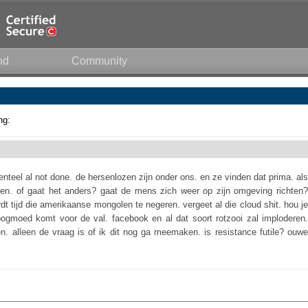
nd
Community
ng:
nteel al not done. de hersenlozen zijn onder ons. en ze vinden dat prima. als
laven. of gaat het anders? gaat de mens zich weer op zijn omgeving richten?
dt tijd die amerikaanse mongolen te negeren. vergeet al die cloud shit. hou je
oogmoed komt voor de val. facebook en al dat soort rotzooi zal imploderen.
n. alleen de vraag is of ik dit nog ga meemaken. is resistance futile? ouwe