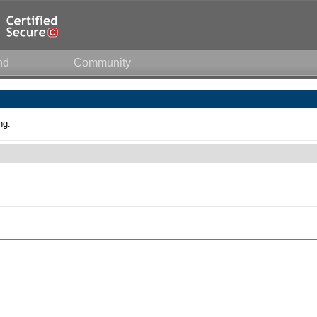
nd
Community
ng: