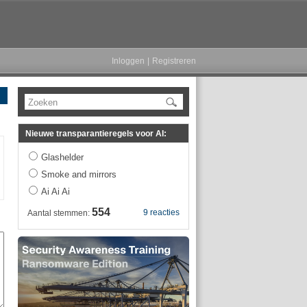
Inloggen
|
Registreren
Zoeken
Nieuwe transparantieregels voor AI:
Glashelder
Smoke and mirrors
Ai Ai Ai
554
9 reacties
Aantal stemmen: