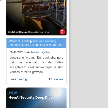
Waarom is het op veel websites nog
steeds zo lastig om cookies te weigeren?
05-08-2026 door
Arnoud Engelfriet
Juridische vraag: Bij cookiebanners
valt me regelmatig op dat "alles
accepteren" veel eenvoudiger is dan
keuzes of zelfs gewoon ...
Lees meer
12 reacties