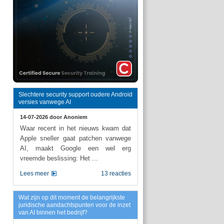
Slechtere security support oudere Android
versies vanwege AI
14-07-2026 door
Anoniem
Waar recent in het nieuws kwam dat
Apple sneller gaat patchen vanwege
AI, maakt Google een wel erg
vreemde beslissing: Het ...
Lees meer
13 reacties
Wat zijn op dit moment de belangrijkste
juridische aandachtspunten voor de inzet
van AI binnen het bedrijf?