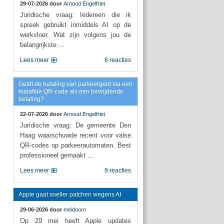
29-07-2026 door
Arnoud Engelfriet
Juridische vraag: Iedereen die ik
spreek gebruikt inmiddels AI op de
werkvloer. Wat zijn volgens jou de
belangrijkste ...
Lees meer
6 reacties
Geldt de betaling van parkeergeld via een
malafide QR-code als een bevrijdende
betaling?
22-07-2026 door
Arnoud Engelfriet
Juridische vraag: De gemeente Den
Haag waarschuwde recent voor valse
QR-codes op parkeerautomaten. Best
professioneel gemaakt ...
Lees meer
9 reacties
Apple gaat sneller patchen wegens AI
29-06-2026 door
meidoorn
Op 29 mei heeft Apple updates