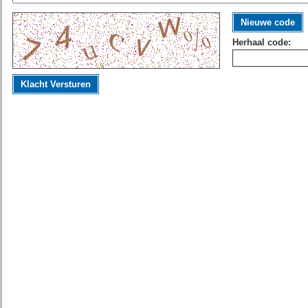
Nieuwe code
Herhaal code:
Klacht Versturen