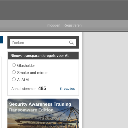
Inloggen
|
Registreren
Zoeken
Nieuwe transparantieregels voor AI:
Glashelder
Smoke and mirrors
Ai Ai Ai
485
8 reacties
Aantal stemmen: