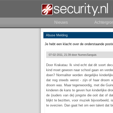
Nieuws
Achtergro
Abuse Melding
Je hebt een klacht over de onderstaande posti
07-02-2011, 21:39 door
NumesSanguis
Door Krakatau: Ik vind echt dat dit soort de
kind moet gewoon naar school gaan en verder 
doen? Normaliter worden dergelijke kinderlij
dat nog steeds wenst - zijn of haar droom 
droom was. Maar tegenwoordig, met die Guinn
kinderen de kans te geven hun kinderlijke dro
de (ouders van de) jongste die ooit dat of da
blijkt te bezitten, voor muziek bijvoorbeeld, 
te overzien. Dan gaat het om een talent dat bij