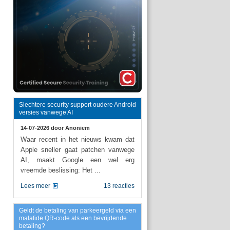
Slechtere security support oudere Android
versies vanwege AI
14-07-2026 door
Anoniem
Waar recent in het nieuws kwam dat
Apple sneller gaat patchen vanwege
AI, maakt Google een wel erg
vreemde beslissing: Het ...
Lees meer
13 reacties
Geldt de betaling van parkeergeld via een
malafide QR-code als een bevrijdende
betaling?