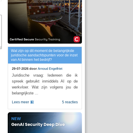
Wat zijn op dit moment de belangrijkste
juridische aandachtspunten voor de inzet
van AI binnen het bedrijf?
29-07-2026 door
Arnoud Engelfriet
Juridische vraag: Iedereen die ik
spreek gebruikt inmiddels AI op de
werkvloer. Wat zijn volgens jou de
belangrijkste ...
Lees meer
5 reacties