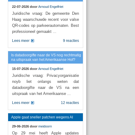
22-07-2026 door
Arnoud Engelfriet
Juridische vraag: De gemeente Den
Haag waarschuwde recent voor valse
QR-codes op parkeerautomaten. Best
professioneel gemaakt ...
Lees meer
9 reacties
Is datadoorgifte naar de VS nog rechtmatig
na uitspraak van het Amerikaanse Hof?
15-07-2026 door
Arnoud Engelfriet
Juridische vraag: Privacyorganisatie
noyb liet onlangs weten dat
datadoorgifte naar de VS na een
uitspraak van het Amerikaanse ...
Lees meer
12 reacties
Apple gaat sneller patchen wegens AI
29-06-2026 door
meidoorn
Op 29 mei heeft Apple updates