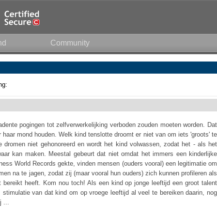
nd
Community
ng:
cadente pogingen tot zelfverwerkelijking verboden zouden moeten worden. Dat
haar mond houden. Welk kind tenslotte droomt er niet van om iets 'groots' te
ke dromen niet gehonoreerd en wordt het kind volwassen, zodat het - als het
waar kan maken. Meestal gebeurt dat niet omdat het immers een kinderlijke
ess World Records gekte, vinden mensen (ouders vooral) een legitimatie om
men na te jagen, zodat zij (maar vooral hun ouders) zich kunnen profileren als
t bereikt heeft. Kom nou toch! Als een kind op jonge leeftijd een groot talent
is stimulatie van dat kind om op vroege leeftijd al veel te bereiken daarin, nog
 ...