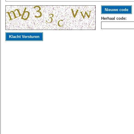
Nieuwe code
Herhaal code:
Klacht Versturen