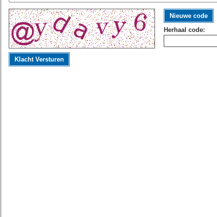
Nieuwe code
Herhaal code:
Klacht Versturen