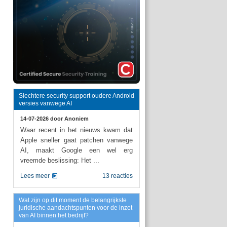
Slechtere security support oudere Android
versies vanwege AI
14-07-2026 door
Anoniem
Waar recent in het nieuws kwam dat
Apple sneller gaat patchen vanwege
AI, maakt Google een wel erg
vreemde beslissing: Het ...
Lees meer
13 reacties
Wat zijn op dit moment de belangrijkste
juridische aandachtspunten voor de inzet
van AI binnen het bedrijf?