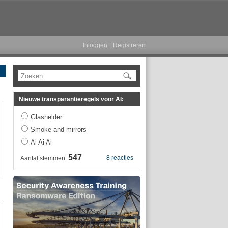
Inloggen
|
Registreren
Zoeken
Nieuwe transparantieregels voor AI:
Glashelder
Smoke and mirrors
Ai Ai Ai
547
8 reacties
Aantal stemmen: