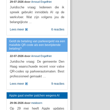
29-07-2026 door
Arnoud Engelfriet
Juridische vraag: Iedereen die ik
spreek gebruikt inmiddels AI op de
werkvloer. Wat zijn volgens jou de
belangrijkste ...
Lees meer
6 reacties
Geldt de betaling van parkeergeld via een
malafide QR-code als een bevrijdende
betaling?
22-07-2026 door
Arnoud Engelfriet
Juridische vraag: De gemeente Den
Haag waarschuwde recent voor valse
QR-codes op parkeerautomaten. Best
professioneel gemaakt ...
Lees meer
9 reacties
Apple gaat sneller patchen wegens AI
29-06-2026 door
meidoorn
Op 29 mei heeft Apple updates