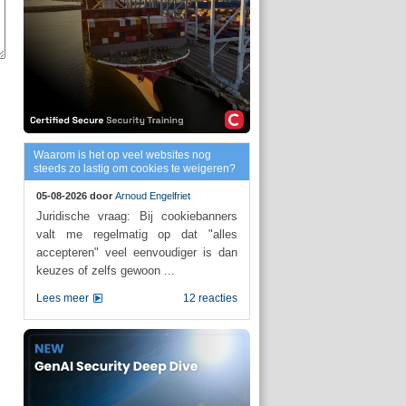
Waarom is het op veel websites nog
steeds zo lastig om cookies te weigeren?
05-08-2026 door
Arnoud Engelfriet
Juridische vraag: Bij cookiebanners
valt me regelmatig op dat "alles
accepteren" veel eenvoudiger is dan
keuzes of zelfs gewoon ...
Lees meer
12 reacties