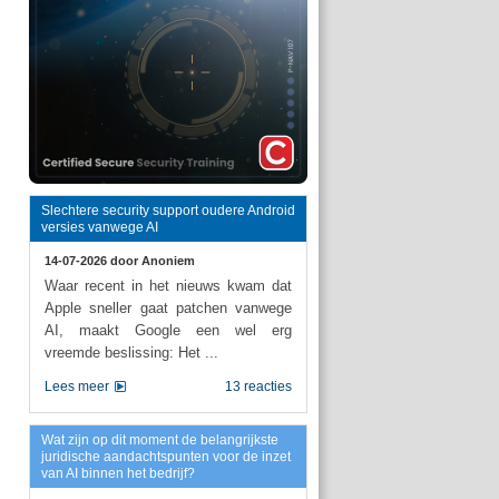
Slechtere security support oudere Android
versies vanwege AI
14-07-2026 door
Anoniem
Waar recent in het nieuws kwam dat
Apple sneller gaat patchen vanwege
AI, maakt Google een wel erg
vreemde beslissing: Het ...
Lees meer
13 reacties
Wat zijn op dit moment de belangrijkste
juridische aandachtspunten voor de inzet
van AI binnen het bedrijf?