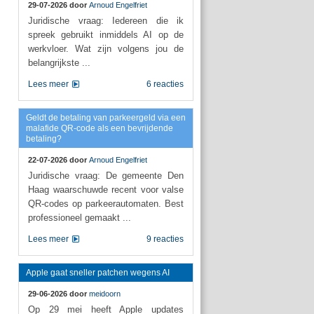
29-07-2026 door
Arnoud Engelfriet
Juridische vraag: Iedereen die ik
spreek gebruikt inmiddels AI op de
werkvloer. Wat zijn volgens jou de
belangrijkste ...
Lees meer
6 reacties
Geldt de betaling van parkeergeld via een
malafide QR-code als een bevrijdende
betaling?
22-07-2026 door
Arnoud Engelfriet
Juridische vraag: De gemeente Den
Haag waarschuwde recent voor valse
QR-codes op parkeerautomaten. Best
professioneel gemaakt ...
Lees meer
9 reacties
Apple gaat sneller patchen wegens AI
29-06-2026 door
meidoorn
Op 29 mei heeft Apple updates