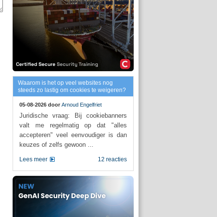
Waarom is het op veel websites nog
steeds zo lastig om cookies te weigeren?
05-08-2026 door
Arnoud Engelfriet
Juridische vraag: Bij cookiebanners
valt me regelmatig op dat "alles
accepteren" veel eenvoudiger is dan
keuzes of zelfs gewoon ...
Lees meer
12 reacties