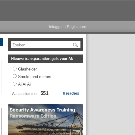
Inloggen
|
Registreren
Zoeken
Nieuwe transparantieregels voor AI:
Glashelder
Smoke and mirrors
Ai Ai Ai
551
8 reacties
Aantal stemmen: