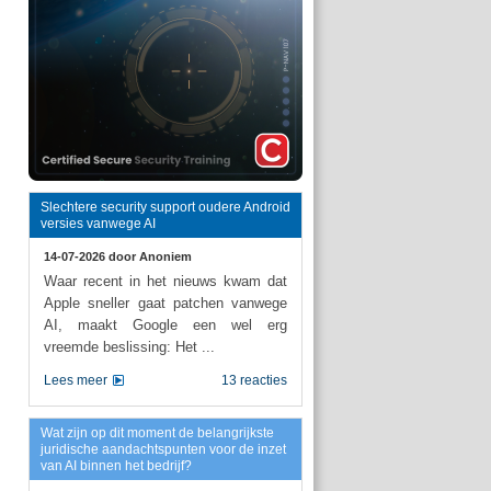
Slechtere security support oudere Android
versies vanwege AI
14-07-2026 door
Anoniem
Waar recent in het nieuws kwam dat
Apple sneller gaat patchen vanwege
AI, maakt Google een wel erg
vreemde beslissing: Het ...
Lees meer
13 reacties
Wat zijn op dit moment de belangrijkste
juridische aandachtspunten voor de inzet
van AI binnen het bedrijf?