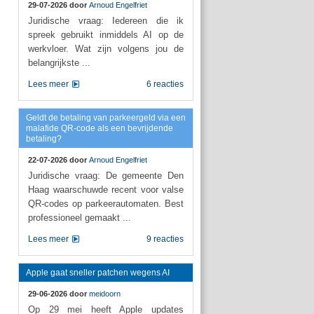
29-07-2026 door
Arnoud Engelfriet
Juridische vraag: Iedereen die ik
spreek gebruikt inmiddels AI op de
werkvloer. Wat zijn volgens jou de
belangrijkste ...
Lees meer
6 reacties
Geldt de betaling van parkeergeld via een
malafide QR-code als een bevrijdende
betaling?
22-07-2026 door
Arnoud Engelfriet
Juridische vraag: De gemeente Den
Haag waarschuwde recent voor valse
QR-codes op parkeerautomaten. Best
professioneel gemaakt ...
Lees meer
9 reacties
Apple gaat sneller patchen wegens AI
29-06-2026 door
meidoorn
Op 29 mei heeft Apple updates