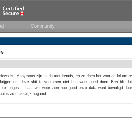
nd
Community
ng:
niews is ! Anoymous zijn skids met kennis, en ze doen het voor de lol om te
d krijgen om deze shit te verkomen niet hun werk goed doen. Ben blij dat
rote jonges.... Laat wel weer zien hoe goed onze data word beveiligd door
al is zo makkelijk nog niet...