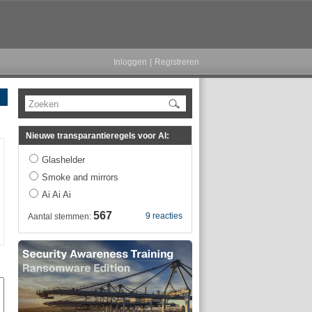
Inloggen
|
Registreren
Zoeken
Nieuwe transparantieregels voor AI:
Glashelder
Smoke and mirrors
Ai Ai Ai
567
9 reacties
Aantal stemmen: