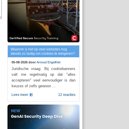
Waarom is het op veel websites nog
steeds zo lastig om cookies te weigeren?
05-08-2026 door
Arnoud Engelfriet
Juridische vraag: Bij cookiebanners
valt me regelmatig op dat "alles
accepteren" veel eenvoudiger is dan
keuzes of zelfs gewoon ...
Lees meer
12 reacties