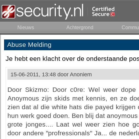
Nieuws
Achtergrond
Commun
Abuse Melding
Je hebt een klacht over de onderstaande pos
15-06-2011, 13:48 door
Anoniem
Door Skizmo: Door c0re: Wel weer dope d
Anoymous zijn skids met kennis, en ze doe
zien dat al die white hats die payed krijgen
hun werk goed doen. Ben blij dat anoymous l
grote jonges.... Laat wel weer zien hoe g
door andere "profressionals" Ja... de nederl