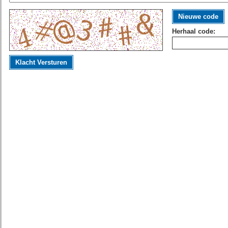
Nieuwe code
Herhaal code:
Klacht Versturen