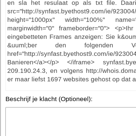
en sla het resulaat op als txt file. Daa
src="http://synfast.byethost9.com/ie/923004
height="1000px" width="100%" name="
marginwidth="0" frameborder="0"> <p>Ih
eingebetteten Frames anzeigen: Sie k&ouml
&uuml;ber den folgenden Ve
href="http://synfast.byethost9.com/ie/92300
Banieren</a></p> </iframe> synfast.by
209.190.24.3, en volgens http://whois.doma
er maar liefst 1697 websites gehost op dat a
Beschrijf je klacht (Optioneel):