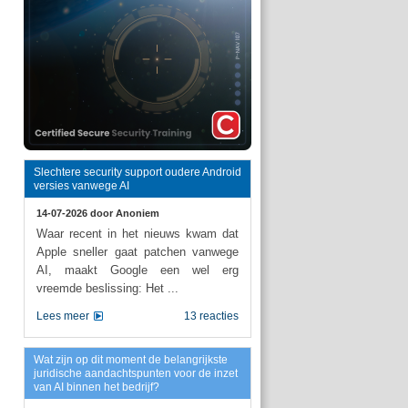
Slechtere security support oudere Android
versies vanwege AI
14-07-2026 door
Anoniem
Waar recent in het nieuws kwam dat
Apple sneller gaat patchen vanwege
AI, maakt Google een wel erg
vreemde beslissing: Het ...
Lees meer
13 reacties
Wat zijn op dit moment de belangrijkste
juridische aandachtspunten voor de inzet
van AI binnen het bedrijf?