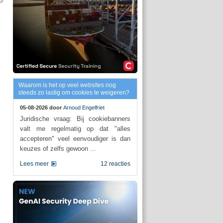
Waarom is het op veel websites nog
steeds zo lastig om cookies te weigeren?
05-08-2026 door
Arnoud Engelfriet
Juridische vraag: Bij cookiebanners
valt me regelmatig op dat "alles
accepteren" veel eenvoudiger is dan
keuzes of zelfs gewoon ...
Lees meer
12 reacties