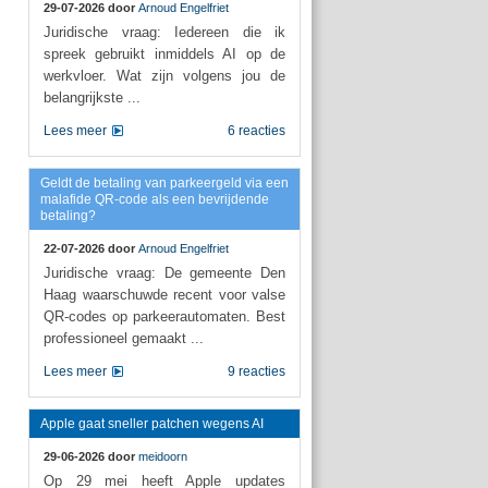
29-07-2026 door
Arnoud Engelfriet
Juridische vraag: Iedereen die ik
spreek gebruikt inmiddels AI op de
werkvloer. Wat zijn volgens jou de
belangrijkste ...
Lees meer
6 reacties
Geldt de betaling van parkeergeld via een
malafide QR-code als een bevrijdende
betaling?
22-07-2026 door
Arnoud Engelfriet
Juridische vraag: De gemeente Den
Haag waarschuwde recent voor valse
QR-codes op parkeerautomaten. Best
professioneel gemaakt ...
Lees meer
9 reacties
Apple gaat sneller patchen wegens AI
29-06-2026 door
meidoorn
Op 29 mei heeft Apple updates