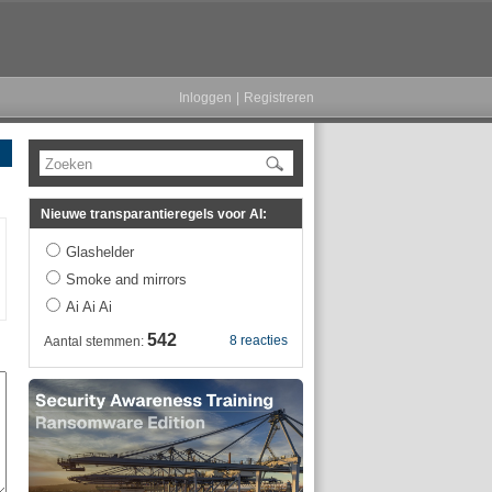
Inloggen
|
Registreren
Zoeken
Nieuwe transparantieregels voor AI:
Glashelder
Smoke and mirrors
Ai Ai Ai
542
8 reacties
Aantal stemmen: