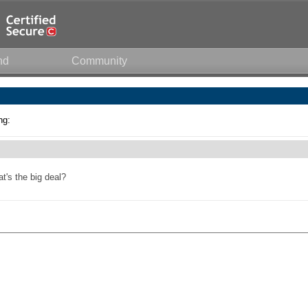
nd
Community
ng:
's the big deal?