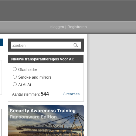
Inloggen
|
Registreren
Zoeken
Nieuwe transparantieregels voor AI:
Glashelder
Smoke and mirrors
Ai Ai Ai
544
8 reacties
Aantal stemmen: