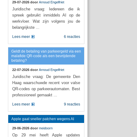
29-07-2026 door
Arnoud Engelfriet
Juridische vraag: Iedereen die ik
spreek gebruikt inmiddels AI op de
werkvloer. Wat zijn volgens jou de
belangrijkste ...
Lees meer
6 reacties
Geldt de betaling van parkeergeld via een
malafide QR-code als een bevrijdende
betaling?
22-07-2026 door
Arnoud Engelfriet
Juridische vraag: De gemeente Den
Haag waarschuwde recent voor valse
QR-codes op parkeerautomaten. Best
professioneel gemaakt ...
Lees meer
9 reacties
Apple gaat sneller patchen wegens AI
29-06-2026 door
meidoorn
Op 29 mei heeft Apple updates