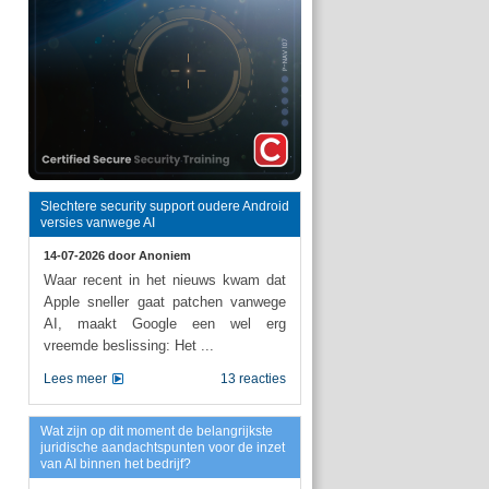
Slechtere security support oudere Android
versies vanwege AI
14-07-2026 door
Anoniem
Waar recent in het nieuws kwam dat
Apple sneller gaat patchen vanwege
AI, maakt Google een wel erg
vreemde beslissing: Het ...
Lees meer
13 reacties
Wat zijn op dit moment de belangrijkste
juridische aandachtspunten voor de inzet
van AI binnen het bedrijf?