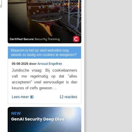
Waarom is het op veel websites nog
steeds zo lastig om cookies te weigeren?
05-08-2026 door
Arnoud Engelfriet
Juridische vraag: Bij cookiebanners
valt me regelmatig op dat "alles
accepteren" veel eenvoudiger is dan
keuzes of zelfs gewoon ...
Lees meer
12 reacties