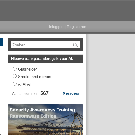
Inloggen
|
Registreren
Zoeken
Nieuwe transparantieregels voor AI:
Glashelder
Smoke and mirrors
Ai Ai Ai
567
9 reacties
Aantal stemmen: