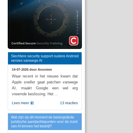
Slechtere security support oudere Android
versies vanwege AI
14-07-2026 door
Anoniem
Waar recent in het nieuws kwam dat
Apple sneller gaat patchen vanwege
AI, maakt Google een wel erg
vreemde beslissing: Het ...
Lees meer
13 reacties
Wat zijn op dit moment de belangrijkste
juridische aandachtspunten voor de inzet
van AI binnen het bedrijf?