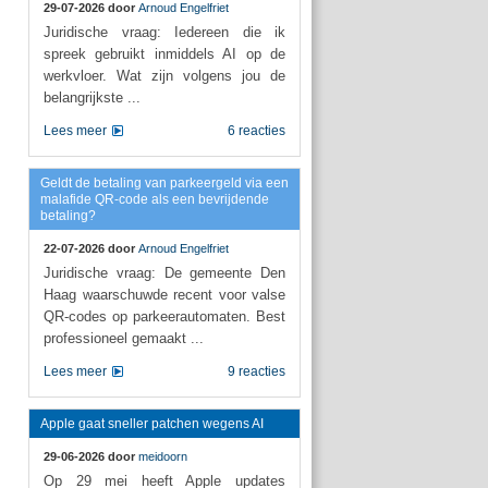
29-07-2026 door
Arnoud Engelfriet
Juridische vraag: Iedereen die ik
spreek gebruikt inmiddels AI op de
werkvloer. Wat zijn volgens jou de
belangrijkste ...
Lees meer
6 reacties
Geldt de betaling van parkeergeld via een
malafide QR-code als een bevrijdende
betaling?
22-07-2026 door
Arnoud Engelfriet
Juridische vraag: De gemeente Den
Haag waarschuwde recent voor valse
QR-codes op parkeerautomaten. Best
professioneel gemaakt ...
Lees meer
9 reacties
Apple gaat sneller patchen wegens AI
29-06-2026 door
meidoorn
Op 29 mei heeft Apple updates