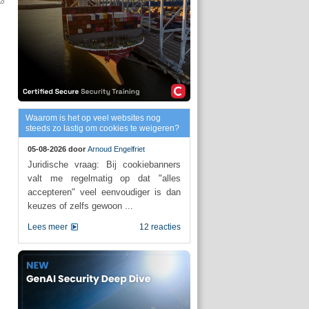
Waarom is het op veel websites nog
steeds zo lastig om cookies te weigeren?
05-08-2026 door
Arnoud Engelfriet
Juridische vraag: Bij cookiebanners
valt me regelmatig op dat "alles
accepteren" veel eenvoudiger is dan
keuzes of zelfs gewoon ...
Lees meer
12 reacties