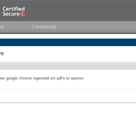
nd
Community
ng:
woon google chrome ingesteld om pdf's te openen