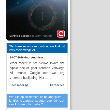
Slechtere security support oudere Android
versies vanwege AI
14-07-2026 door
Anoniem
Waar recent in het nieuws kwam dat
Apple sneller gaat patchen vanwege
AI, maakt Google een wel erg
vreemde beslissing: Het ...
Lees meer
13 reacties
Wat zijn op dit moment de belangrijkste
juridische aandachtspunten voor de inzet
van AI binnen het bedrijf?