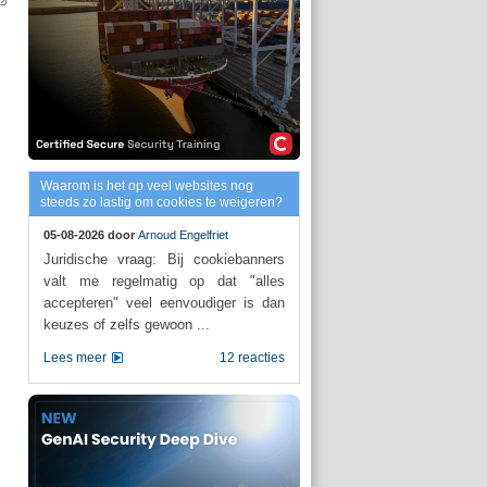
Waarom is het op veel websites nog
steeds zo lastig om cookies te weigeren?
05-08-2026 door
Arnoud Engelfriet
Juridische vraag: Bij cookiebanners
valt me regelmatig op dat "alles
accepteren" veel eenvoudiger is dan
keuzes of zelfs gewoon ...
Lees meer
12 reacties