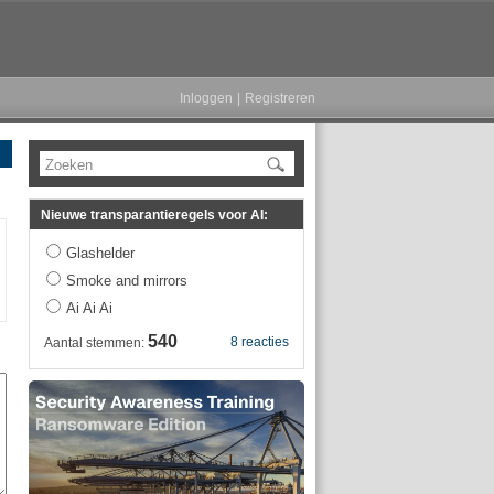
Inloggen
|
Registreren
Zoeken
Nieuwe transparantieregels voor AI:
Glashelder
Smoke and mirrors
Ai Ai Ai
540
8 reacties
Aantal stemmen: