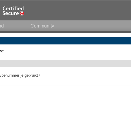
nd
Community
ng:
typenummer je gebruikt?