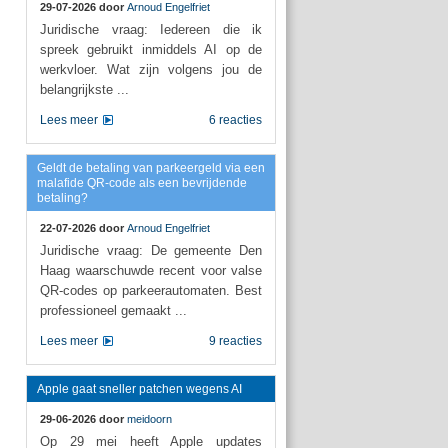
29-07-2026 door
Arnoud Engelfriet
Juridische vraag: Iedereen die ik
spreek gebruikt inmiddels AI op de
werkvloer. Wat zijn volgens jou de
belangrijkste ...
Lees meer
6 reacties
Geldt de betaling van parkeergeld via een
malafide QR-code als een bevrijdende
betaling?
22-07-2026 door
Arnoud Engelfriet
Juridische vraag: De gemeente Den
Haag waarschuwde recent voor valse
QR-codes op parkeerautomaten. Best
professioneel gemaakt ...
Lees meer
9 reacties
Apple gaat sneller patchen wegens AI
29-06-2026 door
meidoorn
Op 29 mei heeft Apple updates