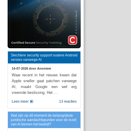
Slechtere security support oudere Android
versies vanwege AI
14-07-2026 door
Anoniem
Waar recent in het nieuws kwam dat
Apple sneller gaat patchen vanwege
AI, maakt Google een wel erg
vreemde beslissing: Het ...
Lees meer
13 reacties
Wat zijn op dit moment de belangrijkste
juridische aandachtspunten voor de inzet
van AI binnen het bedrijf?