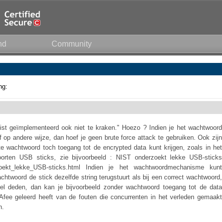
nd
Community
ng:
juist geïmplementeerd ook niet te kraken." Hoezo ? Indien je het wachtwoord
op andere wijze, dan hoef je geen brute force attack te gebruiken. Ook zijn
ste wachtwoord toch toegang tot de encrypted data kunt krijgen, zoals in het
orten USB sticks, zie bijvoorbeeld : NIST onderzoekt lekke USB-sticks
nderzoekt_lekke_USB-sticks.html Indien je het wachtwoordmechanisme kunt
achtwoord de stick dezelfde string terugstuurt als bij een correct wachtwoord,
kel deden, dan kan je bijvoorbeeld zonder wachtwoord toegang tot de data
Afee geleerd heeft van de fouten die concurrenten in het verleden gemaakt
n.