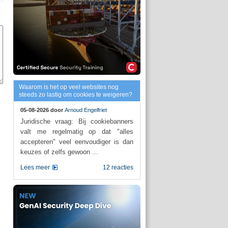
Waarom is het op veel websites nog
steeds zo lastig om cookies te weigeren?
05-08-2026 door
Arnoud Engelfriet
Juridische vraag: Bij cookiebanners
valt me regelmatig op dat "alles
accepteren" veel eenvoudiger is dan
keuzes of zelfs gewoon ...
Lees meer
12 reacties