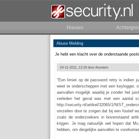
Nieuws
Achtergro
Abuse Melding
Je hebt een klacht over de onderstaande posti
24-11-2011, 13:18 door
Anoniem
"Een limiet op de password retry is indien 
weet te onderscheppen met een keylogger, of 
aanvallen mogelijk waarbij je zonder het jui
verleden het geval was met een aantal so
http://security.nl/artikel/32065/1/NIST_o
omzeilen door te zorgen dat bij een foutief w
zoals de onderzoekers in bovenstaand arti
krijgen. Je mag natuurlijk wel hopen dat Mc
hebben, om dergelijke aanvallen te voorkome