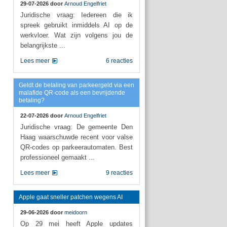
29-07-2026 door
Arnoud Engelfriet
Juridische vraag: Iedereen die ik
spreek gebruikt inmiddels AI op de
werkvloer. Wat zijn volgens jou de
belangrijkste ...
Lees meer
6 reacties
Geldt de betaling van parkeergeld via een
malafide QR-code als een bevrijdende
betaling?
22-07-2026 door
Arnoud Engelfriet
Juridische vraag: De gemeente Den
Haag waarschuwde recent voor valse
QR-codes op parkeerautomaten. Best
professioneel gemaakt ...
Lees meer
9 reacties
Apple gaat sneller patchen wegens AI
29-06-2026 door
meidoorn
Op 29 mei heeft Apple updates