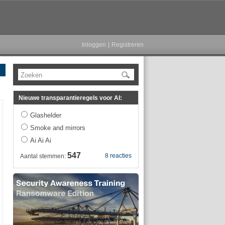
Inloggen
|
Registreren
Zoeken
Nieuwe transparantieregels voor AI:
Glashelder
Smoke and mirrors
Ai Ai Ai
547
8 reacties
Aantal stemmen: