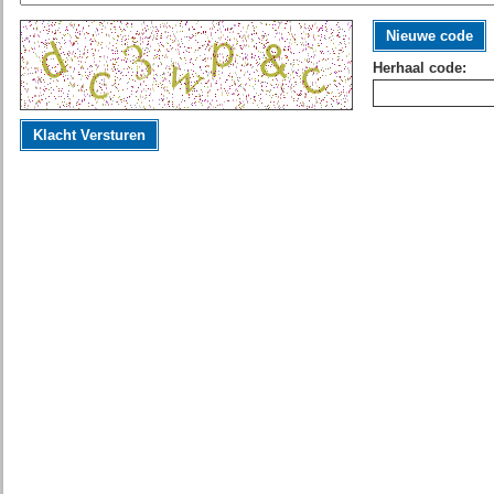
Nieuwe code
Herhaal code:
Klacht Versturen