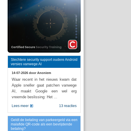
Slechtere security support oudere Android
versies vanwege AI
14-07-2026 door
Anoniem
Waar recent in het nieuws kwam dat
Apple sneller gaat patchen vanwege
AI, maakt Google een wel erg
vreemde beslissing: Het ...
Lees meer
13 reacties
Geldt de betaling van parkeergeld via een
malafide QR-code als een bevrijdende
betaling?