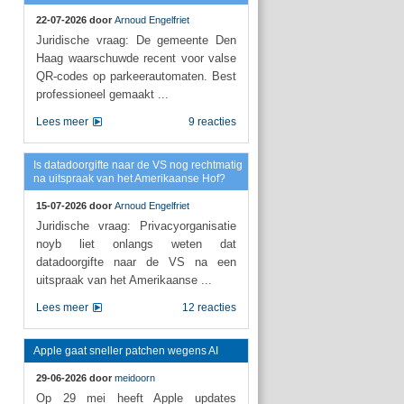
22-07-2026 door
Arnoud Engelfriet
Juridische vraag: De gemeente Den
Haag waarschuwde recent voor valse
QR-codes op parkeerautomaten. Best
professioneel gemaakt ...
Lees meer
9 reacties
Is datadoorgifte naar de VS nog rechtmatig
na uitspraak van het Amerikaanse Hof?
15-07-2026 door
Arnoud Engelfriet
Juridische vraag: Privacyorganisatie
noyb liet onlangs weten dat
datadoorgifte naar de VS na een
uitspraak van het Amerikaanse ...
Lees meer
12 reacties
Apple gaat sneller patchen wegens AI
29-06-2026 door
meidoorn
Op 29 mei heeft Apple updates