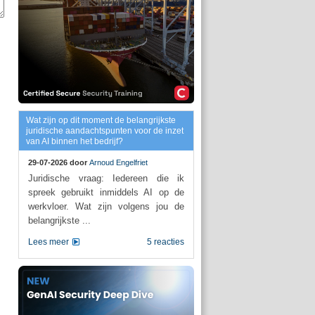
Wat zijn op dit moment de belangrijkste
juridische aandachtspunten voor de inzet
van AI binnen het bedrijf?
29-07-2026 door
Arnoud Engelfriet
Juridische vraag: Iedereen die ik
spreek gebruikt inmiddels AI op de
werkvloer. Wat zijn volgens jou de
belangrijkste ...
Lees meer
5 reacties