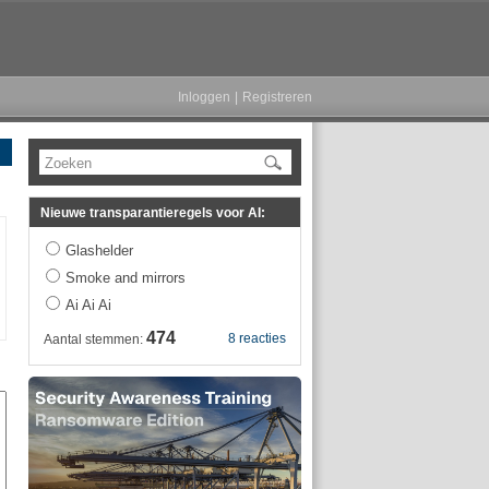
Inloggen
|
Registreren
Zoeken
Nieuwe transparantieregels voor AI:
Glashelder
Smoke and mirrors
Ai Ai Ai
474
8 reacties
Aantal stemmen: