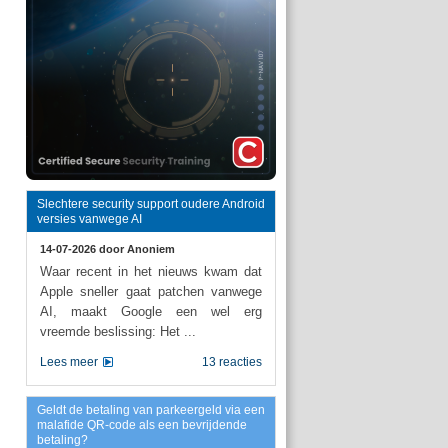
Slechtere security support oudere Android
versies vanwege AI
14-07-2026 door
Anoniem
Waar recent in het nieuws kwam dat
Apple sneller gaat patchen vanwege
AI, maakt Google een wel erg
vreemde beslissing: Het ...
Lees meer
13 reacties
Geldt de betaling van parkeergeld via een
malafide QR-code als een bevrijdende
betaling?