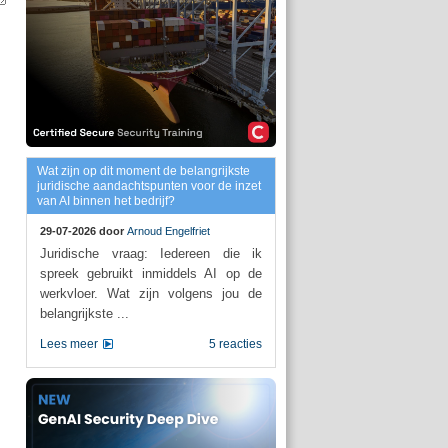
Wat zijn op dit moment de belangrijkste
juridische aandachtspunten voor de inzet
van AI binnen het bedrijf?
29-07-2026 door
Arnoud Engelfriet
Juridische vraag: Iedereen die ik
spreek gebruikt inmiddels AI op de
werkvloer. Wat zijn volgens jou de
belangrijkste ...
Lees meer
5 reacties