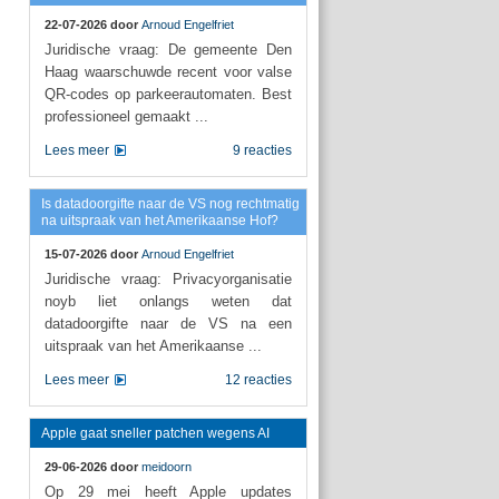
22-07-2026 door
Arnoud Engelfriet
Juridische vraag: De gemeente Den
Haag waarschuwde recent voor valse
QR-codes op parkeerautomaten. Best
professioneel gemaakt ...
Lees meer
9 reacties
Is datadoorgifte naar de VS nog rechtmatig
na uitspraak van het Amerikaanse Hof?
15-07-2026 door
Arnoud Engelfriet
Juridische vraag: Privacyorganisatie
noyb liet onlangs weten dat
datadoorgifte naar de VS na een
uitspraak van het Amerikaanse ...
Lees meer
12 reacties
Apple gaat sneller patchen wegens AI
29-06-2026 door
meidoorn
Op 29 mei heeft Apple updates