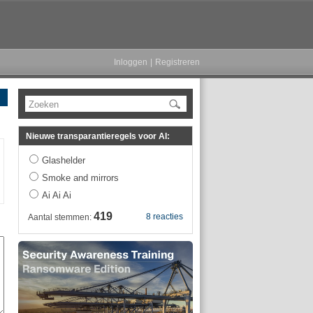
Inloggen
|
Registreren
Zoeken
Nieuwe transparantieregels voor AI:
Glashelder
Smoke and mirrors
Ai Ai Ai
419
8 reacties
Aantal stemmen: