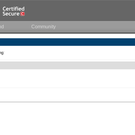
nd
Community
ng: