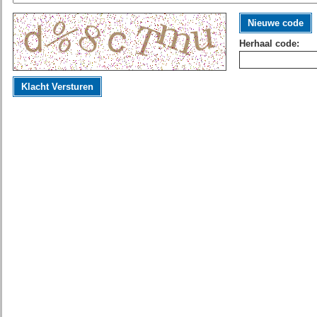
Nieuwe code
Herhaal code:
Klacht Versturen