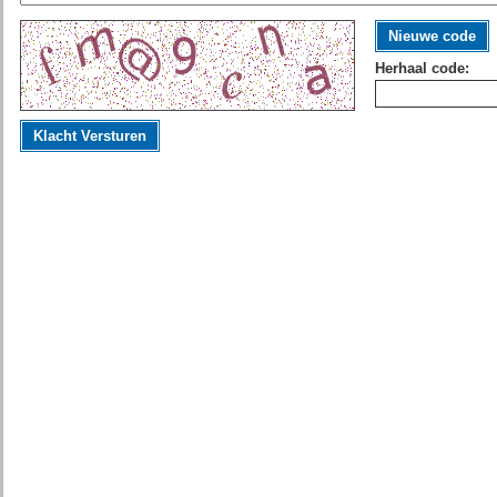
Nieuwe code
Herhaal code:
Klacht Versturen