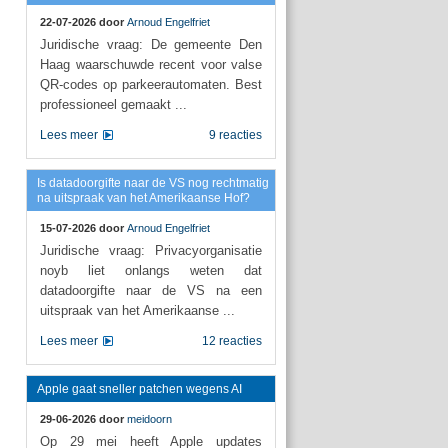
22-07-2026 door
Arnoud Engelfriet
Juridische vraag: De gemeente Den
Haag waarschuwde recent voor valse
QR-codes op parkeerautomaten. Best
professioneel gemaakt ...
Lees meer
9 reacties
Is datadoorgifte naar de VS nog rechtmatig
na uitspraak van het Amerikaanse Hof?
15-07-2026 door
Arnoud Engelfriet
Juridische vraag: Privacyorganisatie
noyb liet onlangs weten dat
datadoorgifte naar de VS na een
uitspraak van het Amerikaanse ...
Lees meer
12 reacties
Apple gaat sneller patchen wegens AI
29-06-2026 door
meidoorn
Op 29 mei heeft Apple updates