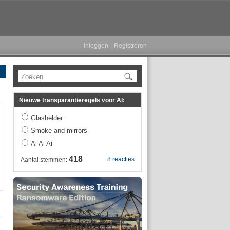
Inloggen
|
Registreren
Zoeken
Nieuwe transparantieregels voor AI:
Glashelder
Smoke and mirrors
Ai Ai Ai
418
8 reacties
Aantal stemmen: