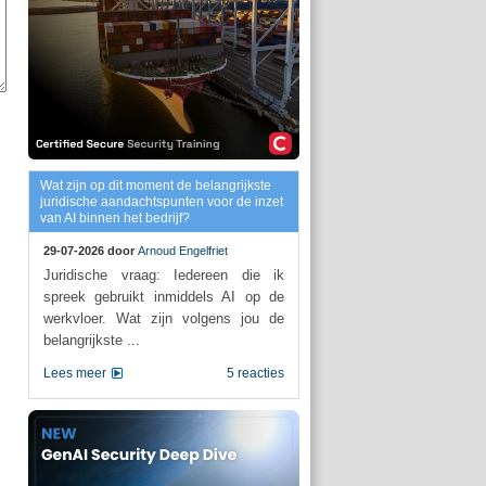
Wat zijn op dit moment de belangrijkste
juridische aandachtspunten voor de inzet
van AI binnen het bedrijf?
29-07-2026 door
Arnoud Engelfriet
Juridische vraag: Iedereen die ik
spreek gebruikt inmiddels AI op de
werkvloer. Wat zijn volgens jou de
belangrijkste ...
Lees meer
5 reacties