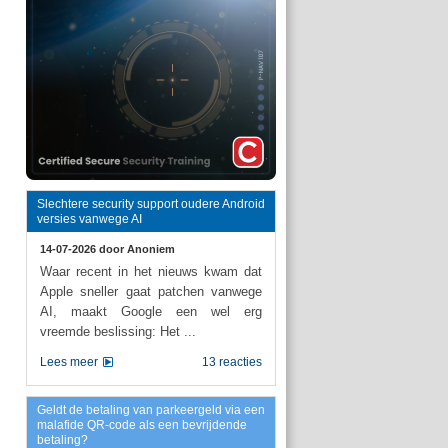
Slechtere security support oudere Android
versies vanwege AI
14-07-2026 door
Anoniem
Waar recent in het nieuws kwam dat
Apple sneller gaat patchen vanwege
AI, maakt Google een wel erg
vreemde beslissing: Het ...
Lees meer
13 reacties
Geldt de betaling van parkeergeld via een
malafide QR-code als een bevrijdende
betaling?