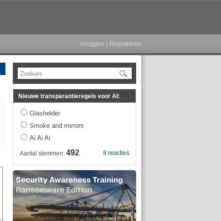
Inloggen
|
Registreren
Zoeken
Nieuwe transparantieregels voor AI:
Glashelder
Smoke and mirrors
Ai Ai Ai
492
8 reacties
Aantal stemmen: