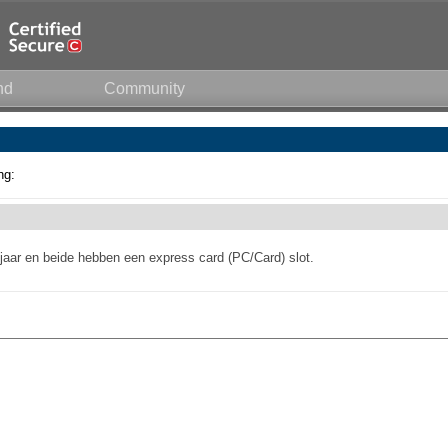
nd
Community
ng:
 jaar en beide hebben een express card (PC/Card) slot.