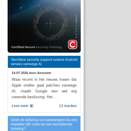
Slechtere security support oudere Android
versies vanwege AI
14-07-2026 door
Anoniem
Waar recent in het nieuws kwam dat
Apple sneller gaat patchen vanwege
AI, maakt Google een wel erg
vreemde beslissing: Het ...
Lees meer
13 reacties
Geldt de betaling van parkeergeld via een
malafide QR-code als een bevrijdende
betaling?