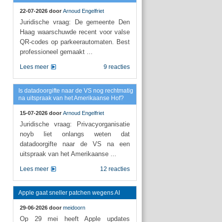
22-07-2026 door
Arnoud Engelfriet
Juridische vraag: De gemeente Den
Haag waarschuwde recent voor valse
QR-codes op parkeerautomaten. Best
professioneel gemaakt ...
Lees meer
9 reacties
Is datadoorgifte naar de VS nog rechtmatig
na uitspraak van het Amerikaanse Hof?
15-07-2026 door
Arnoud Engelfriet
Juridische vraag: Privacyorganisatie
noyb liet onlangs weten dat
datadoorgifte naar de VS na een
uitspraak van het Amerikaanse ...
Lees meer
12 reacties
Apple gaat sneller patchen wegens AI
29-06-2026 door
meidoorn
Op 29 mei heeft Apple updates