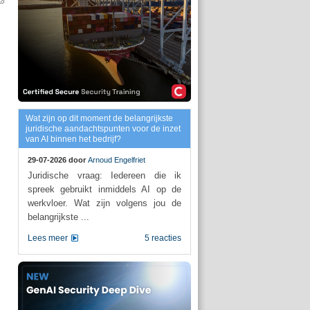
Wat zijn op dit moment de belangrijkste
juridische aandachtspunten voor de inzet
van AI binnen het bedrijf?
29-07-2026 door
Arnoud Engelfriet
Juridische vraag: Iedereen die ik
spreek gebruikt inmiddels AI op de
werkvloer. Wat zijn volgens jou de
belangrijkste ...
Lees meer
5 reacties