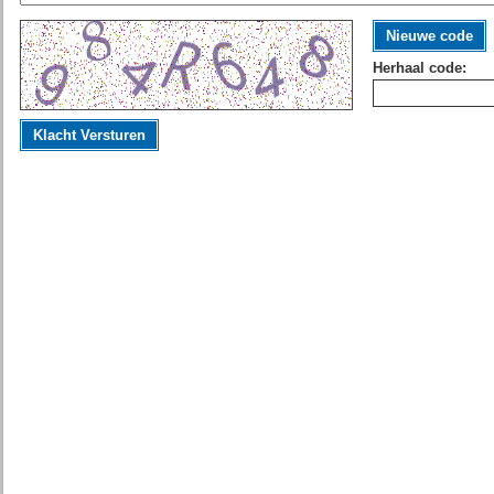
Nieuwe code
Herhaal code:
Klacht Versturen