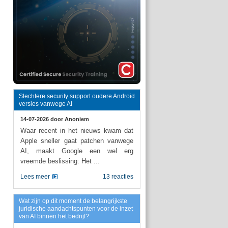
Slechtere security support oudere Android
versies vanwege AI
14-07-2026 door
Anoniem
Waar recent in het nieuws kwam dat
Apple sneller gaat patchen vanwege
AI, maakt Google een wel erg
vreemde beslissing: Het ...
Lees meer
13 reacties
Wat zijn op dit moment de belangrijkste
juridische aandachtspunten voor de inzet
van AI binnen het bedrijf?