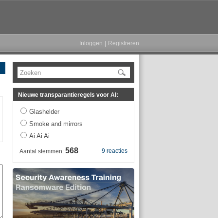
Inloggen
|
Registreren
Zoeken
Nieuwe transparantieregels voor AI:
Glashelder
Smoke and mirrors
Ai Ai Ai
568
9 reacties
Aantal stemmen: