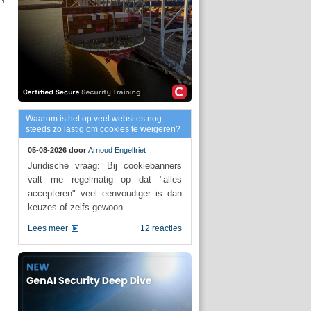
Waarom is het op veel websites nog
steeds zo lastig om cookies te weigeren?
05-08-2026 door
Arnoud Engelfriet
Juridische vraag: Bij cookiebanners
valt me regelmatig op dat "alles
accepteren" veel eenvoudiger is dan
keuzes of zelfs gewoon ...
Lees meer
12 reacties