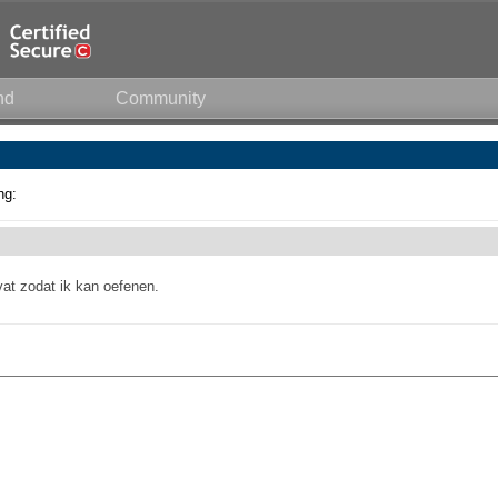
nd
Community
ng:
vat zodat ik kan oefenen.