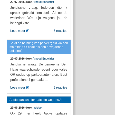
29-07-2026 door
Arnoud Engelfriet
Juridische vraag: Iedereen die ik
spreek gebruikt inmiddels AI op de
werkvloer. Wat zijn volgens jou de
belangrijkste ...
Lees meer
6 reacties
Geldt de betaling van parkeergeld via een
malafide QR-code als een bevrijdende
betaling?
22-07-2026 door
Arnoud Engelfriet
Juridische vraag: De gemeente Den
Haag waarschuwde recent voor valse
QR-codes op parkeerautomaten. Best
professioneel gemaakt ...
Lees meer
9 reacties
Apple gaat sneller patchen wegens AI
29-06-2026 door
meidoorn
Op 29 mei heeft Apple updates