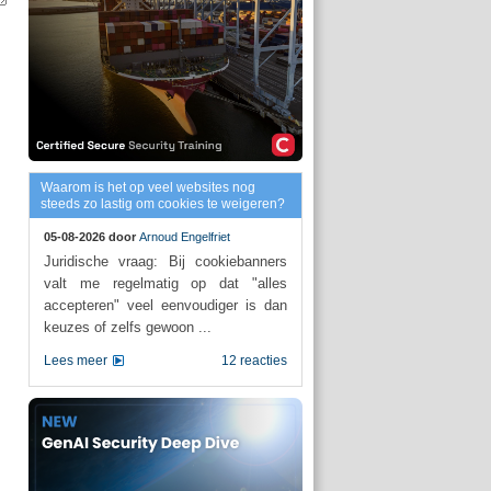
Waarom is het op veel websites nog
steeds zo lastig om cookies te weigeren?
05-08-2026 door
Arnoud Engelfriet
Juridische vraag: Bij cookiebanners
valt me regelmatig op dat "alles
accepteren" veel eenvoudiger is dan
keuzes of zelfs gewoon ...
Lees meer
12 reacties