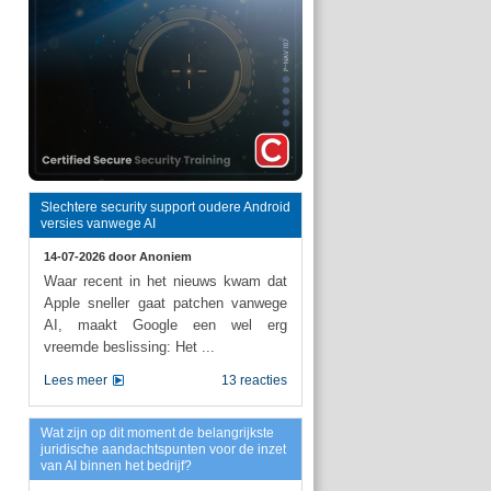
Slechtere security support oudere Android
versies vanwege AI
14-07-2026 door
Anoniem
Waar recent in het nieuws kwam dat
Apple sneller gaat patchen vanwege
AI, maakt Google een wel erg
vreemde beslissing: Het ...
Lees meer
13 reacties
Wat zijn op dit moment de belangrijkste
juridische aandachtspunten voor de inzet
van AI binnen het bedrijf?