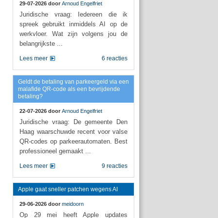
29-07-2026 door
Arnoud Engelfriet
Juridische vraag: Iedereen die ik
spreek gebruikt inmiddels AI op de
werkvloer. Wat zijn volgens jou de
belangrijkste ...
Lees meer
6 reacties
Geldt de betaling van parkeergeld via een
malafide QR-code als een bevrijdende
betaling?
22-07-2026 door
Arnoud Engelfriet
Juridische vraag: De gemeente Den
Haag waarschuwde recent voor valse
QR-codes op parkeerautomaten. Best
professioneel gemaakt ...
Lees meer
9 reacties
Apple gaat sneller patchen wegens AI
29-06-2026 door
meidoorn
Op 29 mei heeft Apple updates