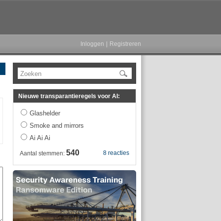
Inloggen
|
Registreren
Zoeken
Nieuwe transparantieregels voor AI:
Glashelder
Smoke and mirrors
Ai Ai Ai
540
8 reacties
Aantal stemmen: