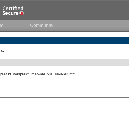
nd
Community
ng:
legraaf.nl_verspreidt_malware_via_Java-lek.html