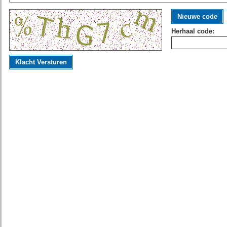
Nieuwe code
Herhaal code:
Klacht Versturen