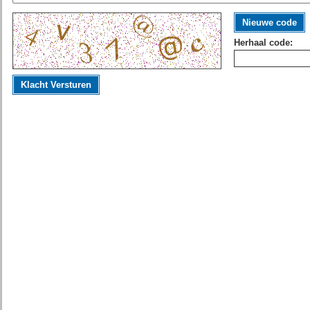
Nieuwe code
Herhaal code:
Klacht Versturen