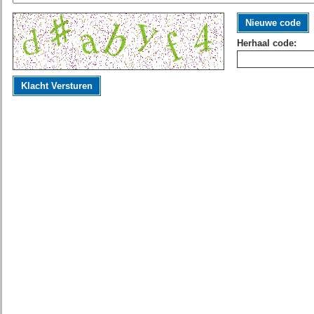
Nieuwe code
Herhaal code:
Klacht Versturen